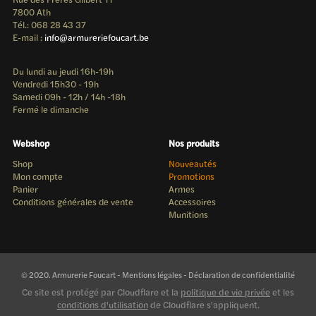
7800 Ath
Tél.: 068 28 43 37
E-mail :
info@armureriefoucart.be
Du lundi au jeudi 16h-19h
Vendredi 15h30 - 19h
Samedi 09h - 12h / 14h -18h
Fermé le dimanche
Webshop
Nos produits
Shop
Nouveautés
Mon compte
Promotions
Panier
Armes
Conditions générales de vente
Accessoires
Munitions
© 2020. Armurerie Foucart -
Mentions légales
-
Déclaration de confidentialité
Ce site est protégé par Cloudflare et la
politique de vie privée
et les
conditions d'utilisation
de Cloudflare s'appliquent.