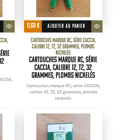
11,60
€
AJOUTER AU PANIER
CCIA,
Cartouches marque RC, série CACCIA,
calibre 12, T2, 32 grammes, plombs
érie
nickelés
Cartouches marque RC, série
32
CACCIA, calibre 12, T2, 32
grammes, plombs nickelés
ACCIA,
Cartouches marque RC, série CACCIA,
calibre 12, T2, 32 grammes, plombs
nickelés