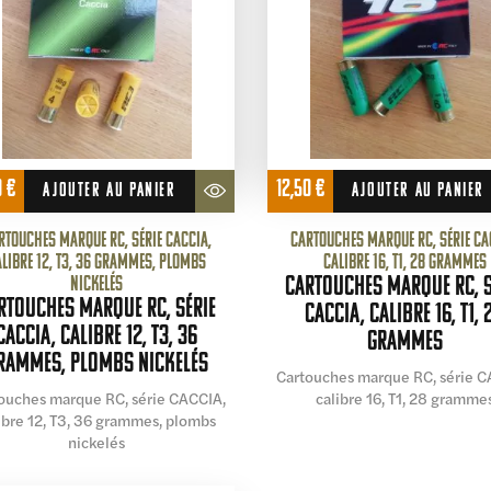
0
€
12,50
€
AJOUTER AU PANIER
AJOUTER AU PANIER
rtouches marque RC, série CACCIA,
Cartouches marque RC, série CA
alibre 12, T3, 36 grammes, plombs
calibre 16, T1, 28 grammes
nickelés
Cartouches marque RC, s
rtouches marque RC, série
CACCIA, calibre 16, T1, 
CACCIA, calibre 12, T3, 36
grammes
rammes, plombs nickelés
Cartouches marque RC, série C
ouches marque RC, série CACCIA,
calibre 16, T1, 28 gramme
ibre 12, T3, 36 grammes, plombs
nickelés