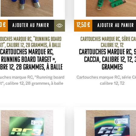
00
€
12,50
€
AJOUTER AU PANIER
AJOUTER AU PANIER
ouches marque RC, "Running board
Cartouches marque RC, série CA
et", calibre 12, 28 grammes, à balle
calibre 12, T2
Cartouches marque RC,
Cartouches marque RC, s
 Running board target »,
CACCIA, calibre 12, T2, 
ibre 12, 28 grammes, à balle
grammes
uches marque RC, "Running board
Cartouches marque RC, série C
t", calibre 12, 28 grammes, à balle
calibre 12, T2