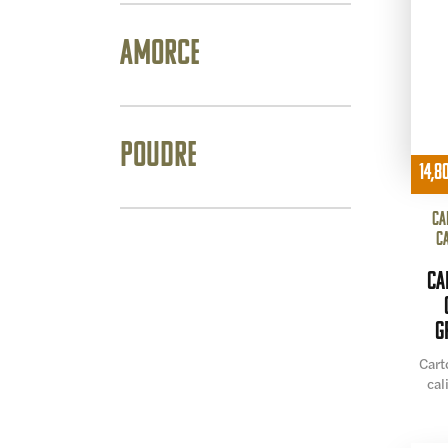
Amorce
Poudre
14,8
Ca
c
Ca
g
Cart
cal