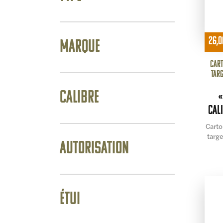
26,
Marque
Cart
targ
Calibre
«
cal
Carto
targe
Autorisation
Étui