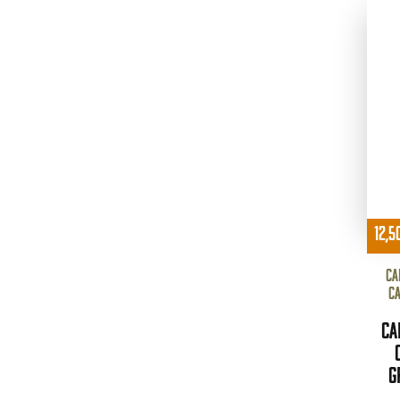
12,5
Ca
ca
Ca
g