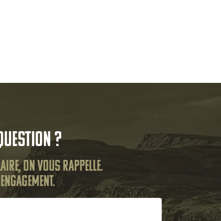
question ?
aire, on vous rappelle.
s engagement.