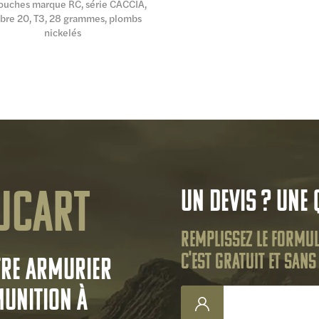
ouches marque RC, série CACCIA,
ibre 20, T3, 28 grammes, plombs
nickelés
ucart
Un devis ? Une 
Remplissez le formul
C'est gratuit et san
tre armurier
munition à