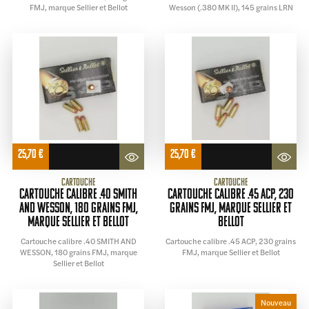
FMJ, marque Sellier et Bellot
Wesson (.380 MK II), 145 grains LRN
25,70
€
25,70
€
Cartouche
Cartouche
Cartouche calibre .40 SMITH
Cartouche calibre .45 ACP, 230
AND WESSON, 180 grains FMJ,
grains FMJ, marque Sellier et
marque Sellier et Bellot
Bellot
Cartouche calibre .40 SMITH AND
Cartouche calibre .45 ACP, 230 grains
WESSON, 180 grains FMJ, marque
FMJ, marque Sellier et Bellot
Sellier et Bellot
Nouveau