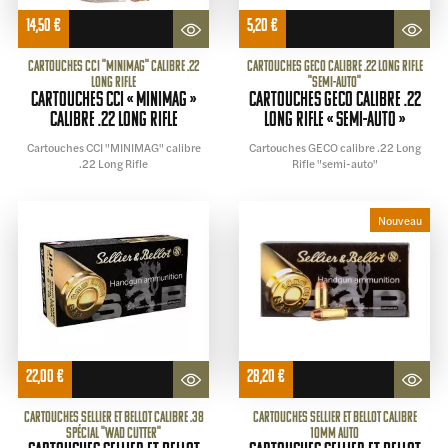
14,50
€
5,20
€
Cartouches CCI "MINIMAG" calibre .22
Cartouches GECO calibre .22 Long Rifle
Long Rifle
"semi-auto"
Cartouches CCI « MINIMAG »
Cartouches GECO calibre .22
calibre .22 Long Rifle
Long Rifle « semi-auto »
Cartouches CCI "MINIMAG" calibre
Cartouches GECO calibre .22 Long
.22 Long Rifle
Rifle "semi-auto"
Nouveau
22,00
€
28,20
€
Cartouches Sellier et Bellot calibre .38
cartouches Sellier et Bellot calibre
Spécial "wad cutter"
10mm Auto