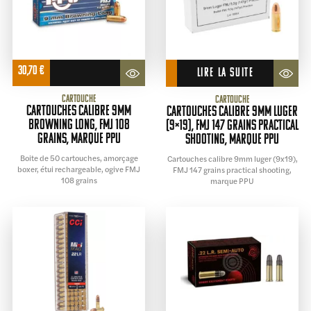
30,70
€
LIRE LA SUITE
Cartouche
Cartouche
cartouches calibre 9mm
Cartouches calibre 9mm luger
Browning Long, FMJ 108
(9×19), FMJ 147 grains practical
grains, marque PPU
shooting, marque PPU
Boite de 50 cartouches, amorçage
Cartouches calibre 9mm luger (9x19),
boxer, étui rechargeable, ogive FMJ
FMJ 147 grains practical shooting,
108 grains
marque PPU