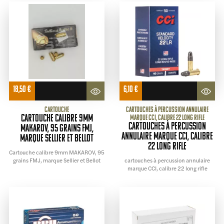
18,50
€
6,10
€
Cartouche
cartouches à percussion annulaire
Cartouche calibre 9mm
marque CCI, calibre 22 long rifle
cartouches à percussion
MAKAROV, 95 grains FMJ,
annulaire marque CCI, calibre
marque Sellier et Bellot
22 long rifle
Cartouche calibre 9mm MAKAROV, 95
grains FMJ, marque Sellier et Bellot
cartouches à percussion annulaire
marque CCI, calibre 22 long rifle