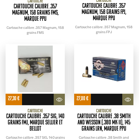
Cartouche
Cartouche
Cartouche calibre .357
Cartouche calibre .357
Magnum, 158 grains FPJ,
Magnum, 158 grains FMS,
marque PPU
marque PPU
Cartouche calibre .357 Magnum, 158
Cartouche calibre .357 Magnum, 158
grains FPJ
grains FMS
27,30
€
27,00
€
Cartouche
Cartouche
Cartouche calibre .357 SIG, 140
Cartouche calibre .38 Smith
grains FMJ, marque Sellier et
and Wesson (.380 MK II), 145
Bellot
grains LRN, marque PPU
Cartouche calibre .357 SIG, 140 grains
Cartouche calibre .38 Smith and