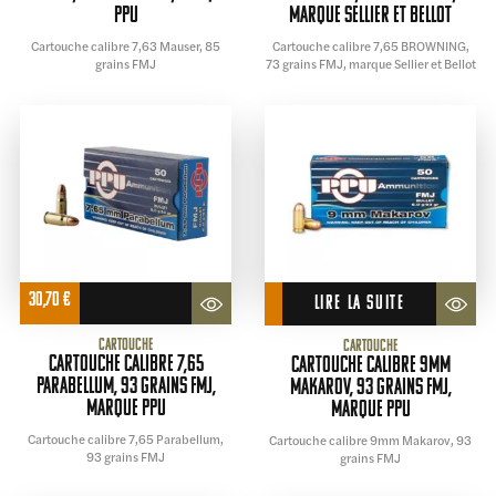
PPU
marque Sellier et Bellot
Cartouche calibre 7,63 Mauser, 85
Cartouche calibre 7,65 BROWNING,
grains FMJ
73 grains FMJ, marque Sellier et Bellot
30,70
€
LIRE LA SUITE
Cartouche
Cartouche
Cartouche calibre 7,65
Cartouche calibre 9mm
Parabellum, 93 grains FMJ,
Makarov, 93 grains FMJ,
marque PPU
marque PPU
Cartouche calibre 7,65 Parabellum,
Cartouche calibre 9mm Makarov, 93
93 grains FMJ
grains FMJ