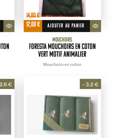
14,80
€
Le
Le
12,00
€
AJOUTER AU PANIER
prix
prix
initial
actuel
Mouchoirs
était :
est :
oton
Foresta Mouchoirs en coton
14,80 €.
12,00 €.
vert motif animalier
Mouchoirs en coton
 2.6 €
- 3.2 €