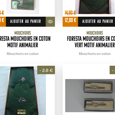
0
€
14,80
€
Le
Le
Le
0
€
12,00
€
AJOUTER AU PANIER
AJOUTER AU PANIER
prix
prix
prix
al
actuel
initial
actuel
Mouchoirs
Mouchoirs
 :
est :
était :
est :
resta Mouchoirs en coton
Foresta Mouchoirs en c
 €.
12,00 €.
14,80 €.
12,00 €.
motif animalier
vert motif animalier
Mouchoirs en coton
Mouchoirs en coton
- 2.8 €
-