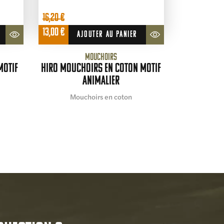
16,20
€
Le
Le
13,00
€
AJOUTER AU PANIER
prix
prix
initial
actuel
Mouchoirs
était :
est :
motif
HIRO Mouchoirs en coton motif
16,20 €.
13,00 €.
animalier
Mouchoirs en coton