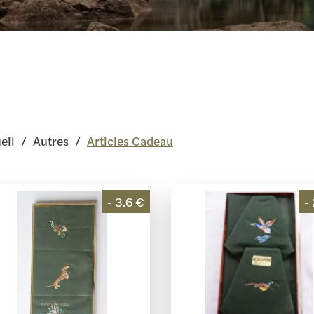
eil
/
Autres
/
Articles Cadeau
- 3.6 €
-