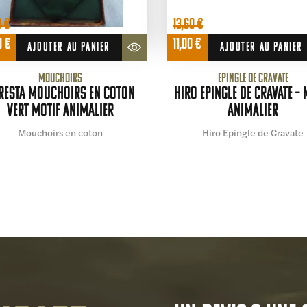
0
€
13,60
€
Le
Le
Le
0
€
11,00
€
AJOUTER AU PANIER
AJOUTER AU PANIER
prix
prix
prix
al
actuel
initial
actuel
Mouchoirs
Epingle de cravate
 :
est :
était :
est :
resta Mouchoirs en coton
Hiro Epingle de cravate – 
 €.
12,00 €.
13,60 €.
11,00 €.
vert motif animalier
animalier
Mouchoirs en coton
Hiro Epingle de Cravate