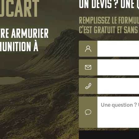
ucart
Un devis ? Une 
Remplissez le formul
C'est gratuit et san
tre armurier
munition à