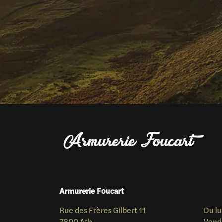
Armurerie Foucart
Rue des Frères Gilbert 11
Du lu
7800 Ath
Vend