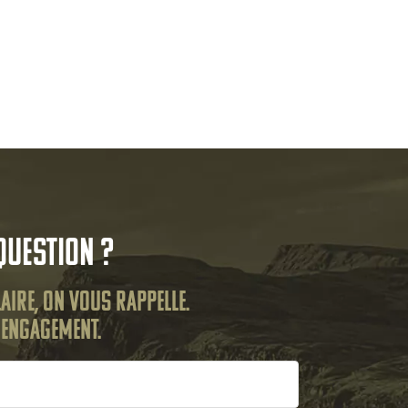
question ?
aire, on vous rappelle.
s engagement.