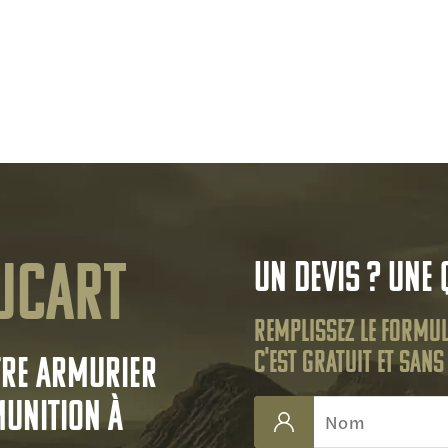
ucart
Un devis ? Une 
Remplissez le formul
C'est gratuit et san
tre armurier
munition à