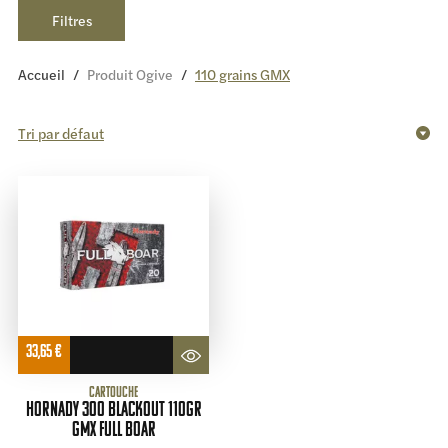
Filtres
Accueil
/
Produit Ogive
/
110 grains GMX
33,65
€
Cartouche
HORNADY 300 blackout 110gr
GMX Full boar