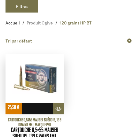
Filtres
Accueil
/
Produit Ogive
/
120 grains HP BT
25,50
€
Cartouche 6,5x55 Mauser suédois, 139
grains FMJ, marque PPU
Cartouche 6,5×55 Mauser
suédois, 139 grains FMJ,