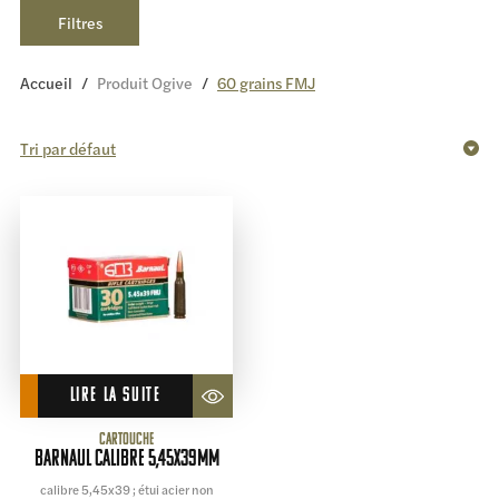
Filtres
Accueil
/
Produit Ogive
/
60 grains FMJ
LIRE LA SUITE
Cartouche
BARNAUL calibre 5,45x39mm
calibre 5,45x39 ; étui acier non