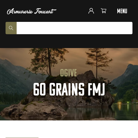
menu
Ogive
60 grains FMJ