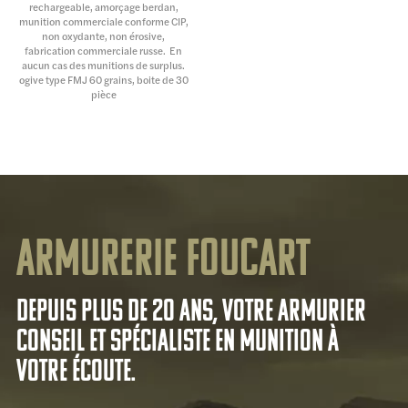
rechargeable, amorçage berdan,
munition commerciale conforme CIP,
non oxydante, non érosive,
fabrication commerciale russe. En
aucun cas des munitions de surplus.
ogive type FMJ 60 grains, boite de 30
pièce
Armurerie Foucart
Depuis plus de 20 ans, votre armurier
conseil et spécialiste en munition à
votre écoute.