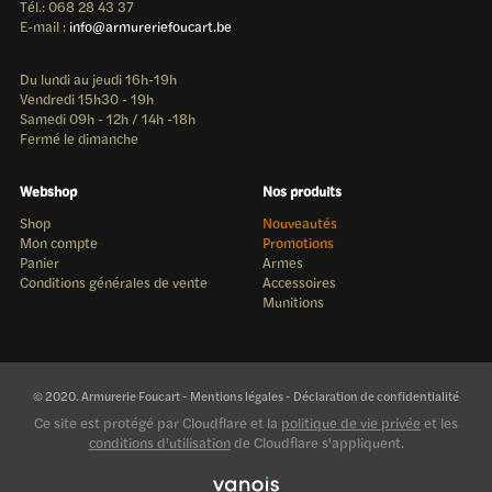
Tél.: 068 28 43 37
E-mail :
info@armureriefoucart.be
Du lundi au jeudi 16h-19h
Vendredi 15h30 - 19h
Samedi 09h - 12h / 14h -18h
Fermé le dimanche
Webshop
Nos produits
Shop
Nouveautés
Mon compte
Promotions
Panier
Armes
Conditions générales de vente
Accessoires
Munitions
© 2020. Armurerie Foucart -
Mentions légales
-
Déclaration de confidentialité
Ce site est protégé par Cloudflare et la
politique de vie privée
et les
conditions d'utilisation
de Cloudflare s'appliquent.