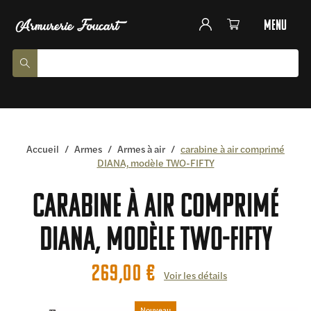
menu
Accueil
/
Armes
/
Armes à air
/
carabine à air comprimé
DIANA, modèle TWO-FIFTY
carabine à air comprimé
DIANA, modèle TWO-FIFTY
269,00
€
Voir les détails
Nouveau