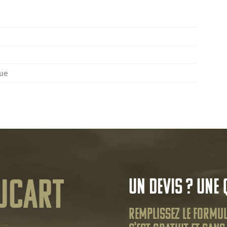
que
ucart
Un devis ? Une 
Remplissez le formul