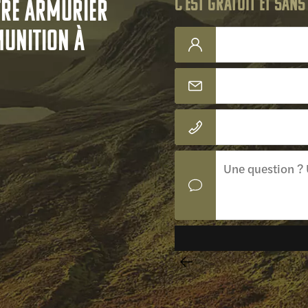
C'est gratuit et san
tre armurier
munition à