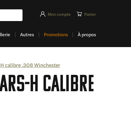
Mon compte
Panier
lerie
Autres
Promotions
À propos
 calibre .308 Winchester
ARS-H calibre