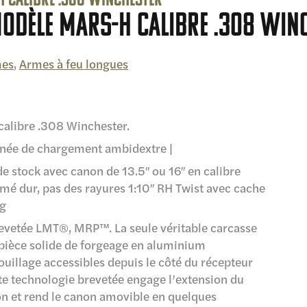
H calibre .308 Winchester
modèle MARS-H calibre .308 Win
es
,
Armes à feu longues
libre .308 Winchester.
née de chargement ambidextre |
e stock avec canon de 13.5″ ou 16″ en calibre
mé dur, pas des rayures 1:10″ RH Twist avec cache
ng
revetée LMT®, MRP™. La seule véritable carcasse
e pièce solide de forgeage en aluminium
rouillage accessibles depuis le côté du récepteur
tte technologie brevetée engage l’extension du
on et rend le canon amovible en quelques