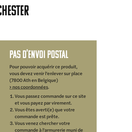
chester
Pas d'envoi postal
Pour pouvoir acquérir ce produit,
vous devez venir l'enlever sur place
(7800 Ath en Belgique)
> nos coordonnées
.
Vous passez commande sur ce site
et vous payez par virement.
Vous êtes averti(e) que votre
commande est prête.
Vous venez chercher votre
commande à l'armurerie muni de