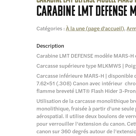
Carabine LMT DEFENSE modèle MARS-
Carabine LMT DEFENSE 
Catégories :
À la une (page d'accueil)
,
Arm
Description
Carabine LMT DEFENSE modèle MARS-H ca
Carcasse supérieure type MLKMWS | Poig
Carcasse inférieure MARS-H | disponible d
7.62×51 (.308) Canon avec intérieur chro
flamme breveté LMT® Flash Hider 3-Pro
Utilisation de la carcasse monolithique b
monolithique, fraisée à partir d’une seul
aérospatial. Il utilise deux boulons de ver
pour verrouiller l’extension du canon. Ce
canon sur 360 degrés autour de l’extensi