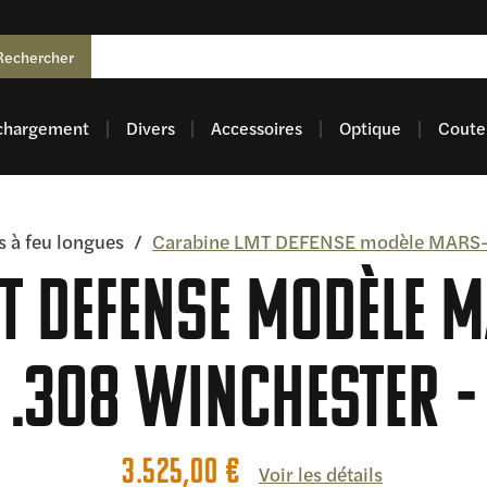
Rechercher
chargement
Divers
Accessoires
Optique
Coutel
 à feu longues
/
Carabine LMT DEFENSE modèle MARS-H
T DEFENSE modèle M
.308 Winchester
3.525,00
€
Voir les détails