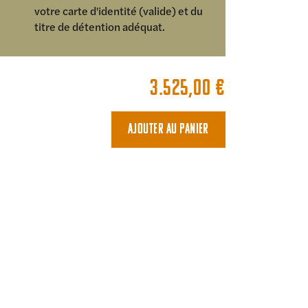
votre carte d'identité (valide) et du
titre de détention adéquat.
3.525,00
€
Ajouter au panier