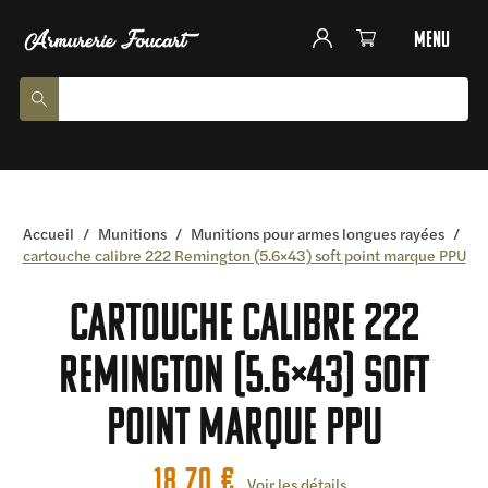
menu
Accueil
/
Munitions
/
Munitions pour armes longues rayées
/
cartouche calibre 222 Remington (5.6×43) soft point marque PPU
cartouche calibre 222
Remington (5.6×43) soft
point marque PPU
18,70
€
Voir les détails