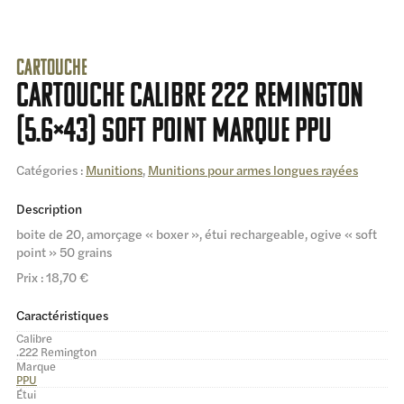
Cartouche
cartouche calibre 222 Remington
(5.6×43) soft point marque PPU
Catégories :
Munitions
,
Munitions pour armes longues rayées
Description
boite de 20, amorçage « boxer », étui rechargeable, ogive « soft
point » 50 grains
Prix : 18,70 €
Caractéristiques
Calibre
.222 Remington
Marque
PPU
Étui