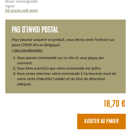
Boxer rechargeable
Ogive
50 grains soft point
Pas d'envoi postal
Pour pouvoir acquérir ce produit, vous devez venir l'enlever sur
place (7800 Ath en Belgique)
> nos coordonnées
.
Vous passez commande sur ce site et vous payez par
virement.
Vous êtes averti(e) que votre commande est prête.
Vous venez chercher votre commande à l'armurerie muni de
votre carte d'identité (valide) et du titre de détention
adéquat.
18,70
€
Ajouter au panier