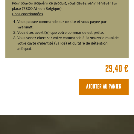
Pour pouvoir acquérir ce produit, vous devez venir l'enlever sur
place (7800 Ath en Belgique)
> nos coordonnées
.
Vous passez commande sur ce site et vous payez par
virement.
Vous êtes averti(e) que votre commande est prête.
Vous venez chercher votre commande à l'armurerie muni de
votre carte d'identité (valide) et du titre de détention
adéquat.
29,40
€
Ajouter au panier