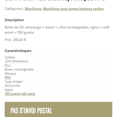
Catégories :
Munitions
,
Munitions pour armes longues rayées
Description
Boite de 20, amorçage « boxer », étui rechargeable, ogive « soft
point » 150 grains
Prix : 29,40 €
Caractéristiques
Calibre
.270 Winchester
Étui
Boxer rechargeable
Marque
PPU
Type d'objet
Cartouche
Ogive
150 grains soft point
Pas d'envoi postal