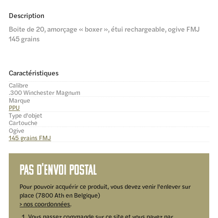
Description
Boite de 20, amorçage « boxer », étui rechargeable, ogive FMJ
145 grains
Caractéristiques
Calibre
.300 Winchester Magnum
Marque
PPU
Type d'objet
Cartouche
Ogive
145 grains FMJ
Pas d'envoi postal
Pour pouvoir acquérir ce produit, vous devez venir l'enlever sur
place (7800 Ath en Belgique)
> nos coordonnées
.
Vous passez commande sur ce site et vous payez par