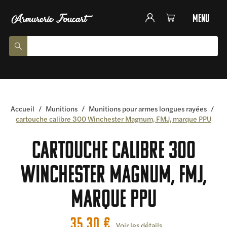
menu
Accueil
/
Munitions
/
Munitions pour armes longues rayées
/
cartouche calibre 300 Winchester Magnum, FMJ, marque PPU
cartouche calibre 300
Winchester Magnum, FMJ,
marque PPU
35,30
€
Voir les détails