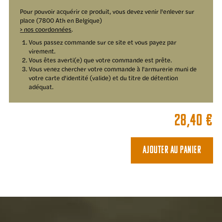
Pour pouvoir acquérir ce produit, vous devez venir l'enlever sur
place (7800 Ath en Belgique)
> nos coordonnées
.
Vous passez commande sur ce site et vous payez par
virement.
Vous êtes averti(e) que votre commande est prête.
Vous venez chercher votre commande à l'armurerie muni de
votre carte d'identité (valide) et du titre de détention
adéquat.
28,40
€
Ajouter au panier