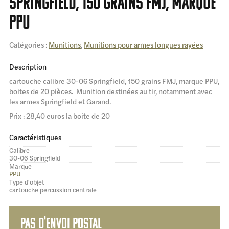
Springfield, 150 grains FMJ, marque
PPU
Catégories :
Munitions
,
Munitions pour armes longues rayées
Description
cartouche calibre 30-06 Springfield, 150 grains FMJ, marque PPU,
boites de 20 pièces. Munition destinées au tir, notamment avec
les armes Springfield et Garand.
Prix : 28,40 euros la boite de 20
Caractéristiques
Calibre
30-06 Springfield
Marque
PPU
Type d'objet
cartouche percussion centrale
Pas d'envoi postal