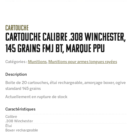
Cartouche
Cartouche calibre .308 winchester,
145 grains FMJ BT, marque PPU
Catégories :
Munitions
,
Munitions pour armes longues rayées
Description
Boite de 20 cartouches, étui rechargeable, amorçage boxer, ogive
standard 145 grains
Actuellement en rupture de stock
Caractéristiques
Calibre
.308 Winchester
Étui
Boxer rechargeable