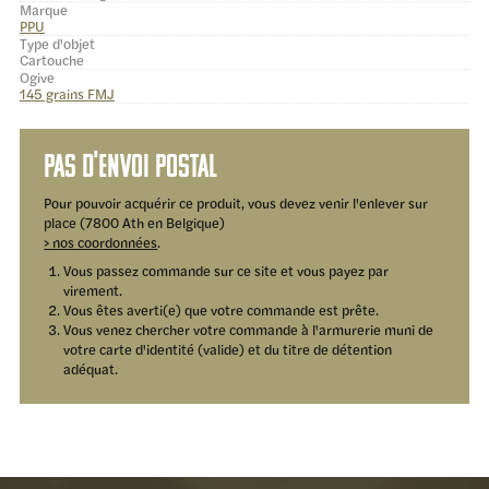
Marque
PPU
Type d'objet
Cartouche
Ogive
145 grains FMJ
Pas d'envoi postal
Pour pouvoir acquérir ce produit, vous devez venir l'enlever sur
place (7800 Ath en Belgique)
> nos coordonnées
.
Vous passez commande sur ce site et vous payez par
virement.
Vous êtes averti(e) que votre commande est prête.
Vous venez chercher votre commande à l'armurerie muni de
votre carte d'identité (valide) et du titre de détention
adéquat.