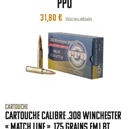
PPU
31,80
€
Voir les détails
Cartouche
Cartouche calibre .308 winchester
« Match Line », 175 grains FMJ BT,