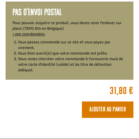
Pas d'envoi postal
Pour pouvoir acquérir ce produit, vous devez venir l'enlever sur
place (7800 Ath en Belgique)
> nos coordonnées
.
Vous passez commande sur ce site et vous payez par
virement.
Vous êtes averti(e) que votre commande est prête.
Vous venez chercher votre commande à l'armurerie muni de
votre carte d'identité (valide) et du titre de détention
adéquat.
31,80
€
Ajouter au panier