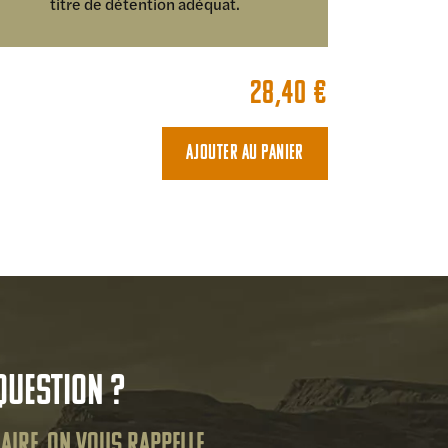
titre de détention adéquat.
28,40
€
Ajouter au panier
question ?
aire, on vous rappelle.