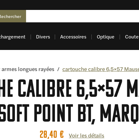
Rechercher
chargement
Divers
Accessoires
Optique
Coutel
 armes longues rayées
/
cartouche calibre 6,5×57 Mause
e calibre 6,5×57 M
Soft Point BT, mar
28,40
€
Voir les détails