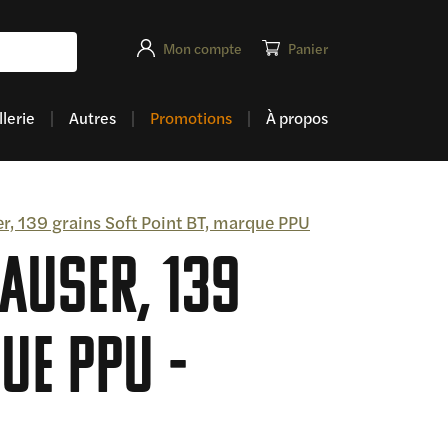
Mon compte
Panier
lerie
Autres
Promotions
À propos
r, 139 grains Soft Point BT, marque PPU
auser, 139
que PPU