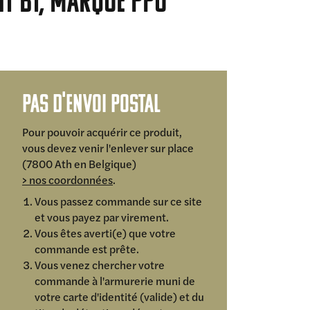
nt BT, marque PPU
Pas d'envoi postal
Pour pouvoir acquérir ce produit,
vous devez venir l'enlever sur place
(7800 Ath en Belgique)
> nos coordonnées
.
Vous passez commande sur ce site
et vous payez par virement.
Vous êtes averti(e) que votre
commande est prête.
Vous venez chercher votre
commande à l'armurerie muni de
votre carte d'identité (valide) et du