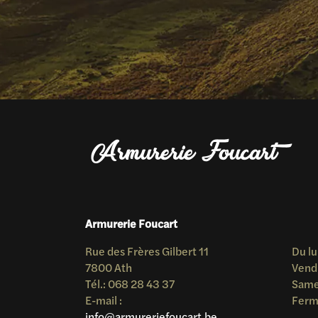
Armurerie Foucart
Rue des Frères Gilbert 11
Du lu
7800 Ath
Vend
Tél.: 068 28 43 37
Samed
E-mail :
Ferm
info@armureriefoucart.be