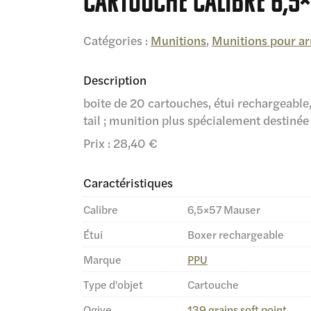
cartouche calibre 6,5×
Catégories :
Munitions
,
Munitions pour a
Description
boite de 20 cartouches, étui rechargeable
tail ; munition plus spécialement destinée 
Prix : 28,40 €
Caractéristiques
Calibre
6,5×57 Mauser
Étui
Boxer rechargeable
Marque
PPU
Type d'objet
Cartouche
Ogive
139 grains soft point