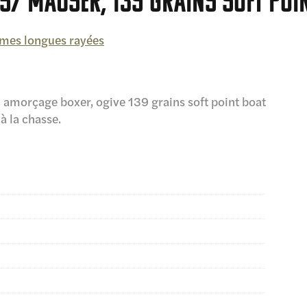
57 Mauser, 139 grains Soft Poi
rmes longues rayées
, amorçage boxer, ogive 139 grains soft point boat
à la chasse.