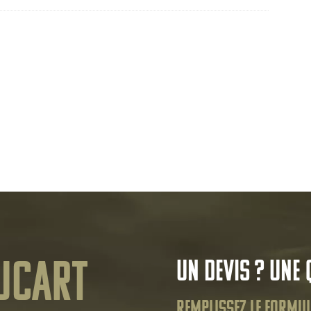
ucart
Un devis ? Une 
Remplissez le formul