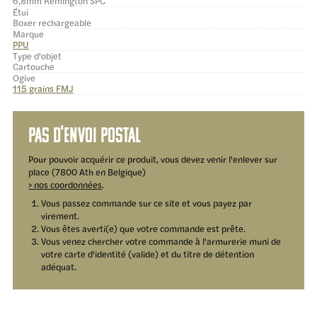
6,8mm Remington SPC
Étui
Boxer rechargeable
Marque
PPU
Type d'objet
Cartouche
Ogive
115 grains FMJ
Pas d'envoi postal
Pour pouvoir acquérir ce produit, vous devez venir l'enlever sur
place (7800 Ath en Belgique)
> nos coordonnées
.
Vous passez commande sur ce site et vous payez par
virement.
Vous êtes averti(e) que votre commande est prête.
Vous venez chercher votre commande à l'armurerie muni de
votre carte d'identité (valide) et du titre de détention
adéquat.