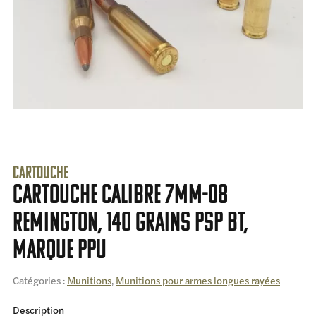
Cartouche
Cartouche calibre 7mm-08
Remington, 140 grains PSP BT,
marque PPU
Catégories :
Munitions
,
Munitions pour armes longues rayées
Description