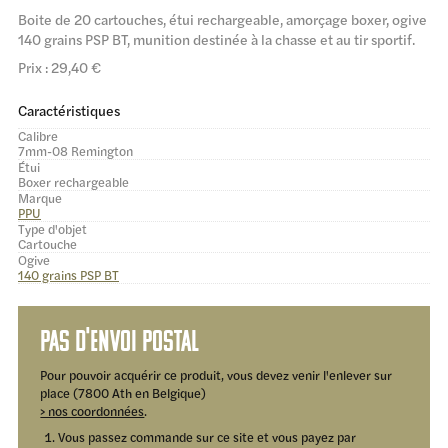
Boite de 20 cartouches, étui rechargeable, amorçage boxer, ogive
140 grains PSP BT, munition destinée à la chasse et au tir sportif.
Prix : 29,40 €
Caractéristiques
Calibre
7mm-08 Remington
Étui
Boxer rechargeable
Marque
PPU
Type d'objet
Cartouche
Ogive
140 grains PSP BT
Pas d'envoi postal
Pour pouvoir acquérir ce produit, vous devez venir l'enlever sur
place (7800 Ath en Belgique)
> nos coordonnées
.
Vous passez commande sur ce site et vous payez par