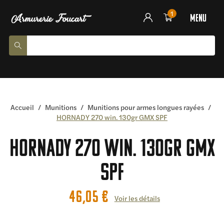
1
menu
Accueil
/
Munitions
/
Munitions pour armes longues rayées
/
HORNADY 270 win. 130gr GMX SPF
HORNADY 270 win. 130gr GMX
SPF
46,05
€
Voir les détails