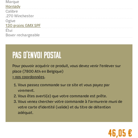
Marque
Hornady
Calibre
.270 Winchester
Ogive
130 grains GMX SPF
Étui
Boxer rechargeable
Pas d'envoi postal
Pour pouvoir acquérir ce produit, vous devez venir l'enlever sur
place (7800 Ath en Belgique)
> nos coordonnées
.
Vous passez commande sur ce site et vous payez par
virement.
Vous êtes averti(e) que votre commande est prête.
Vous venez chercher votre commande à l'armurerie muni de
votre carte d'identité (valide) et du titre de détention
adéquat.
46,05
€