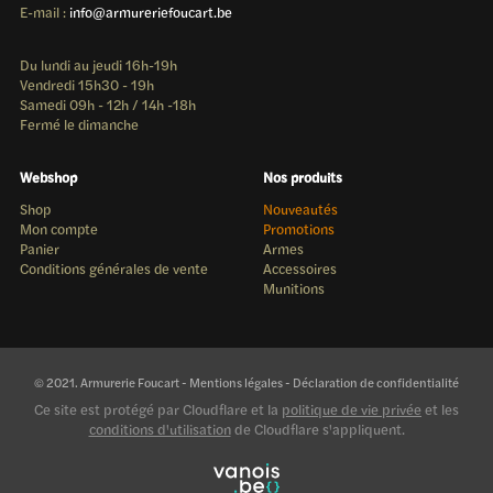
E-mail :
info@armureriefoucart.be
Du lundi au jeudi 16h-19h
Vendredi 15h30 - 19h
Samedi 09h - 12h / 14h -18h
Fermé le dimanche
Webshop
Nos produits
Shop
Nouveautés
Mon compte
Promotions
Panier
Armes
Conditions générales de vente
Accessoires
Munitions
© 2021. Armurerie Foucart -
Mentions légales
-
Déclaration de confidentialité
Ce site est protégé par Cloudflare et la
politique de vie privée
et les
conditions d'utilisation
de Cloudflare s'appliquent.