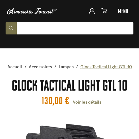
menu
Accueil
/
Accessoires
/
Lampes
/
Glock Tactical Light GTL 10
Glock Tactical Light GTL 10
130,00
€
Voir les détails