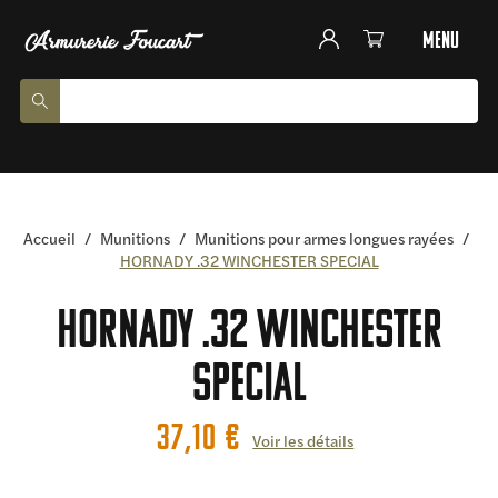
menu
Accueil
/
Munitions
/
Munitions pour armes longues rayées
/
HORNADY .32 WINCHESTER SPECIAL
HORNADY .32 WINCHESTER
SPECIAL
37,10
€
Voir les détails