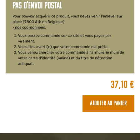
Pas d'envoi postal
Pour pouvoir acquérir ce produit, vous devez venir l'enlever sur
place (7800 Ath en Belgique)
> nos coordonnées
.
Vous passez commande sur ce site et vous payez par
virement.
Vous êtes averti(e) que votre commande est prête.
Vous venez chercher votre commande à l'armurerie muni de
votre carte d'identité (valide) et du titre de détention
adéquat.
37,10
€
Ajouter au panier