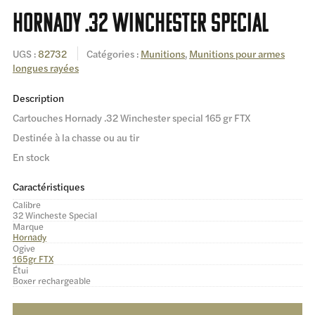
HORNADY .32 WINCHESTER SPECIAL
UGS :
82732
Catégories :
Munitions
,
Munitions pour armes
longues rayées
Description
Cartouches Hornady .32 Winchester special 165 gr FTX
Destinée à la chasse ou au tir
En stock
Caractéristiques
Calibre
32 Wincheste Special
Marque
Hornady
Ogive
165gr FTX
Étui
Boxer rechargeable