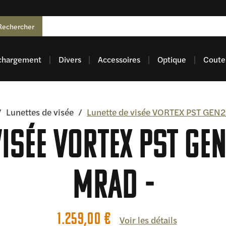
Rechercher
chargement
Divers
Accessoires
Optique
Coutel
/
Lunettes de visée
/
Lunette de visée VORTEX PST GE
visée VORTEX PST GE
MRAD
1.259,00
€
Voir les détails