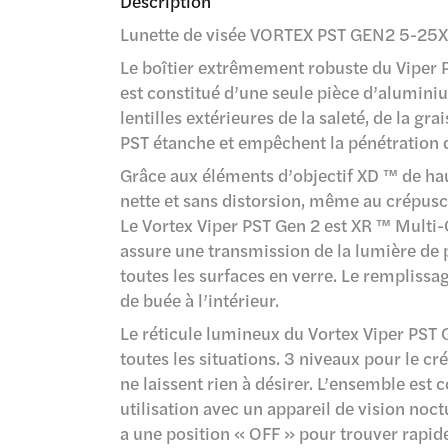
Description
Lunette de visée VORTEX PST GEN2 5-2
Le boîtier extrêmement robuste du Viper 
est constitué d’une seule pièce d’alumin
lentilles extérieures de la saleté, de la gra
PST étanche et empêchent la pénétration d
Grâce aux éléments d’objectif XD ™ de hau
nette et sans distorsion, même au crépusc
Le Vortex Viper PST Gen 2 est XR ™ Multi-
assure une transmission de la lumière de p
toutes les surfaces en verre. Le rempliss
de buée à l’intérieur.
Le réticule lumineux du Vortex Viper PST G
toutes les situations. 3 niveaux pour le cr
ne laissent rien à désirer. L’ensemble est
utilisation avec un appareil de vision noct
a une position « OFF » pour trouver rapid