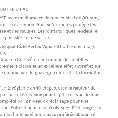
5X50 FFP MRAD
PST, avec un diamètre de tube central de 30 mm,
ium. Le revêtement Vortex ArmorTek protège les
isse et des rayures. Les joints toriques rendent le
e poussière et de saleté.
te qualité, le Vortex Viper PST offre une image
ule.
Coated : Ce revêtement unique des lentilles
remière classe et un excellent effet antireflet sur
age du tube par du gaz argon empêche la formation
en 2, réglable en 10 étapes, est à la hauteur de
épuscule et 5 niveaux pour la prise de vue de jour
 complété par 2 niveaux d’éclairage pour une
urne. Entre chacun des 10 niveaux d’éclairage, il y
ement l’intensité lumineuse préférée et bien sûr