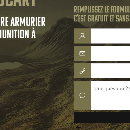
ucart
Remplissez le formul
C'est gratuit et san
tre armurier
munition à