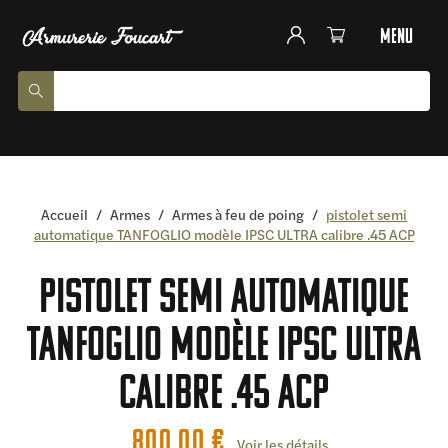
menu
Accueil
/
Armes
/
Armes à feu de poing
/
pistolet semi
automatique TANFOGLIO modèle IPSC ULTRA calibre .45 ACP
pistolet semi automatique
TANFOGLIO modèle IPSC ULTRA
calibre .45 ACP
800,00
€
Voir les détails