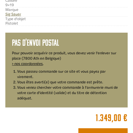
Calibre
9×19
Marque
Sig Sauer
Type d'objet
Pistolet
Pas d'envoi postal
Pour pouvoir acquérir ce produit, vous devez venir l'enlever sur
place (7800 Ath en Belgique)
> nos coordonnées
.
Vous passez commande sur ce site et vous payez par
virement.
Vous êtes averti(e) que votre commande est prête.
Vous venez chercher votre commande à l'armurerie muni de
votre carte d'identité (valide) et du titre de détention
adéquat.
1.349,00
€