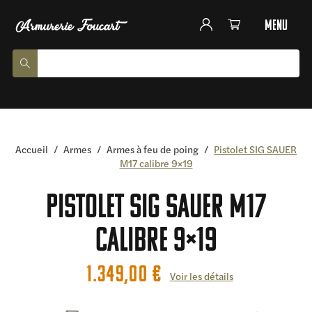
menu
Accueil
/
Armes
/
Armes à feu de poing
/
Pistolet SIG SAUER
M17 calibre 9×19
Pistolet SIG SAUER M17
calibre 9×19
1.349,00
€
Voir les détails