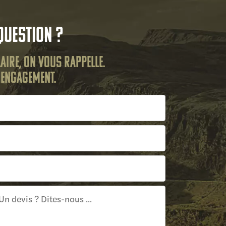
question ?
aire, on vous rappelle.
s engagement.