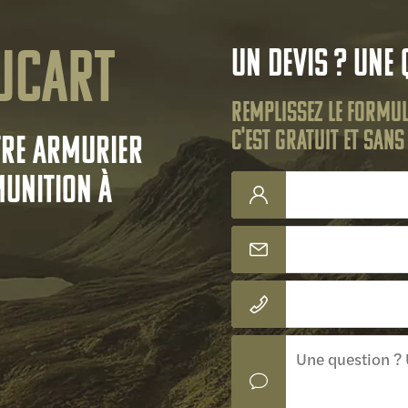
ucart
Un devis ? Une 
Remplissez le formul
C'est gratuit et san
tre armurier
munition à