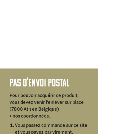
Pas d'envoi postal
Pour pouvoir acquérir ce produit,
vous devez venir l'enlever sur place
(7800 Ath en Belgique)
> nos coordonnées
.
Vous passez commande sur ce site
et vous payez par virement.