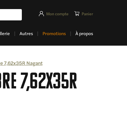
Mon compte
Panier
lerie
Autres
Promotions
À propos
re 7,62x35R Nagant
bre 7,62x35R