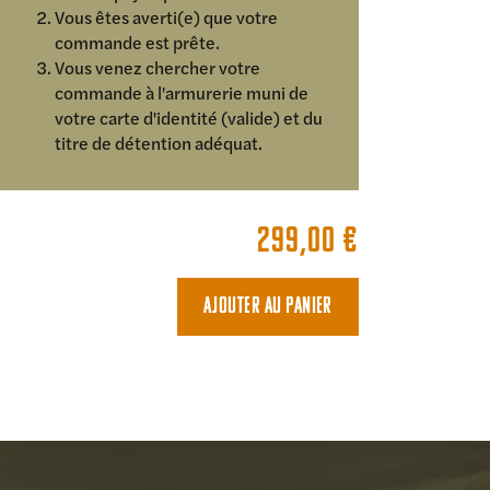
Vous êtes averti(e) que votre
commande est prête.
Vous venez chercher votre
commande à l'armurerie muni de
votre carte d'identité (valide) et du
titre de détention adéquat.
299,00
€
Ajouter au panier