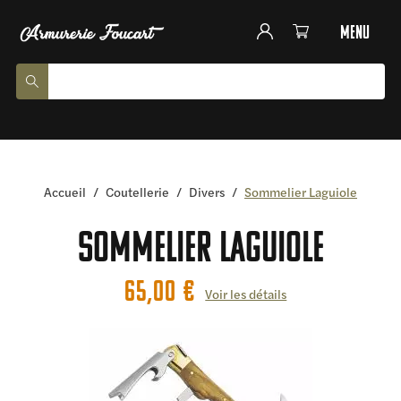
menu
Accueil
/
Coutellerie
/
Divers
/
Sommelier Laguiole
Sommelier Laguiole
65,00
€
Voir les détails