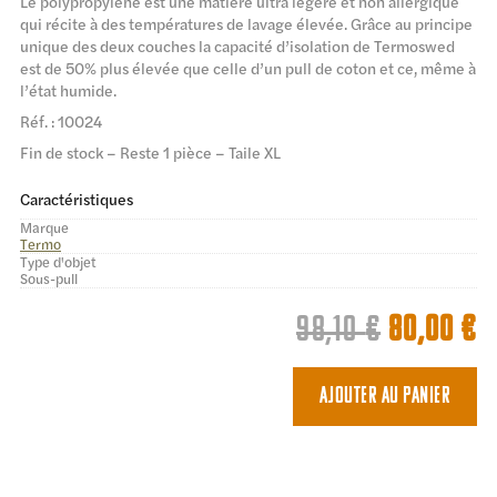
Le polypropylène est une matière ultra légère et non allergique
qui récite à des températures de lavage élevée. Grâce au principe
unique des deux couches la capacité d’isolation de Termoswed
est de 50% plus élevée que celle d’un pull de coton et ce, même à
l’état humide.
Réf. : 10024
Fin de stock – Reste 1 pièce – Taile XL
Caractéristiques
Marque
Termo
Type d'objet
Sous-pull
Le
L
98,10
€
80,00
€
prix
p
initial
a
Ajouter au panier
était :
es
98,10 €.
8