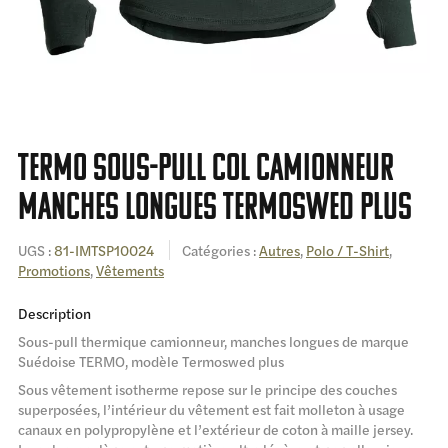
Termo sous-pull col camionneur
manches longues Termoswed plus
UGS :
81-IMTSP10024
Catégories :
Autres
,
Polo / T-Shirt
,
Promotions
,
Vêtements
Description
Sous-pull thermique camionneur, manches longues de marque
Suédoise TERMO, modèle Termoswed plus
Sous vêtement isotherme repose sur le principe des couches
superposées, l’intérieur du vêtement est fait molleton à usage
canaux en polypropylène et l’extérieur de coton à maille jersey.