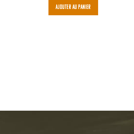
initial
actuel
Ajouter au panier
était :
est :
36,00 €.
29,00 €.