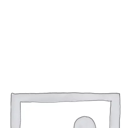
était :
est :
36,00 €.
29,00 €.