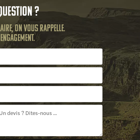
question ?
aire, on vous rappelle.
s engagement.