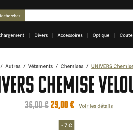
Rechercher
chargement
Divers
Accessoires
Optique
Coutel
/
Autres
/
Vêtements
/
Chemises
/
UNIVERS Chemise
IVERS Chemise Velo
Le
Le
36,00
€
29,00
€
Voir les détails
prix
prix
initial
actuel
- 7 €