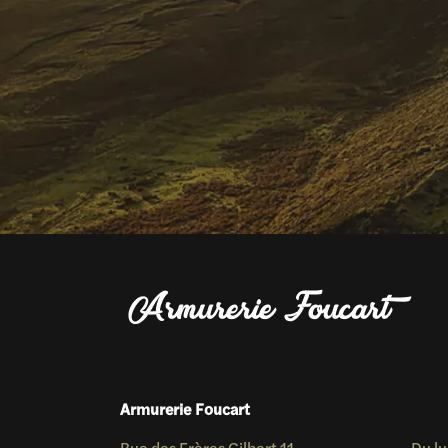
Armurerie Foucart
Rue des Frères Gilbert 11
Du lu