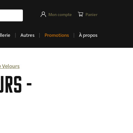
Mon compte
Panier
lerie
Autres
Promotions
À propos
 Velours
urs