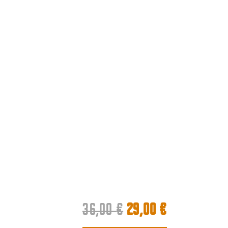
Le
Le
36,00
€
29,00
€
prix
prix