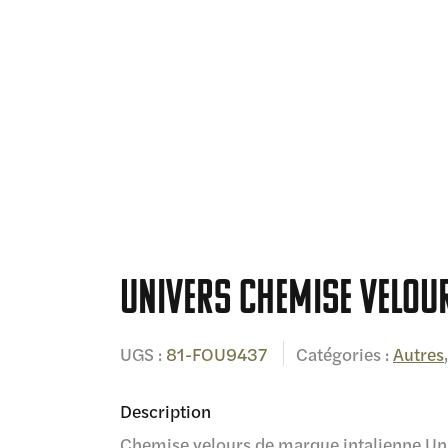
UNIVERS Chemise Velou
UGS :
81-FOU9437
Catégories :
Autres
Description
Chemise velours de marque intalienne Un