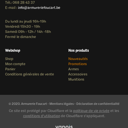
Tél.: 068 28 43 37
E-mail :
info@armureriefoucart.be
Du lundi au jeudi 16h-19h
Vendredi 15h30 - 19h
Samedi 09h - 12h / 14h -18h
Fermé le dimanche
Webshop
Nos produits
Shop
Nouveautés
Mon compte
Promotions
Panier
Armes
Conditions générales de vente
Accessoires
Munitions
© 2020. Armurerie Foucart -
Mentions légales
-
Déclaration de confidentialité
Ce site est protégé par Cloudflare et la
politique de vie privée
et les
conditions d'utilisation
de Cloudflare s'appliquent.