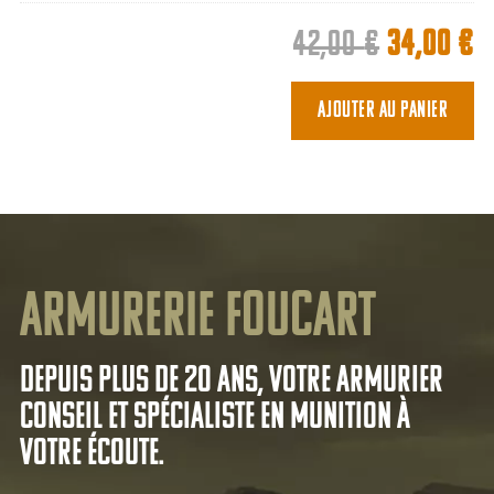
Le
L
42,00
€
34,00
€
prix
p
initial
a
Ajouter au panier
était :
es
42,00 €.
3
Armurerie Foucart
Depuis plus de 20 ans, votre armurier
conseil et spécialiste en munition à
votre écoute.