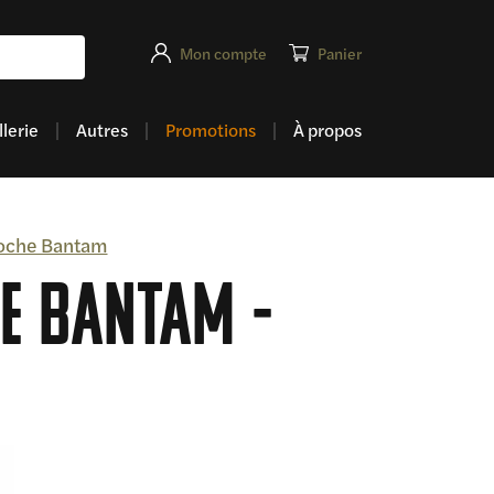
Mon compte
Panier
lerie
Autres
Promotions
À propos
poche Bantam
he Bantam