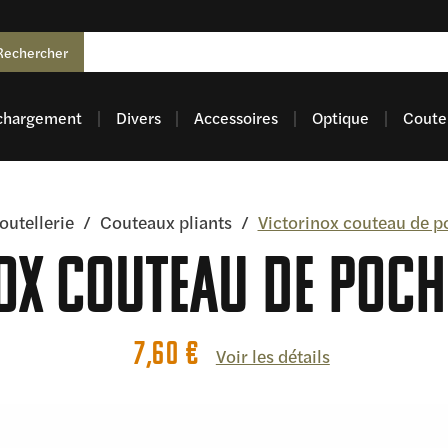
Rechercher
chargement
Divers
Accessoires
Optique
Coutel
outellerie
/
Couteaux pliants
/
Victorinox couteau de 
ox couteau de poc
7,60
€
Voir les détails