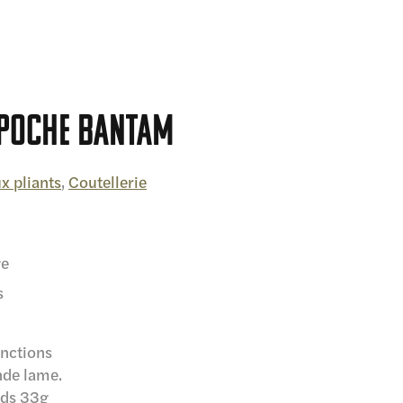
 poche Bantam
x pliants
,
Coutellerie
ge
s
nctions
nde lame.
ds 33g