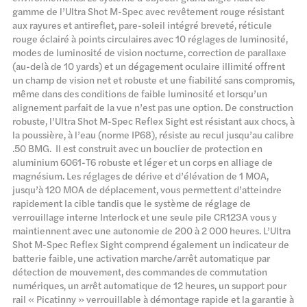
gamme de l’Ultra Shot M-Spec avec revêtement rouge résistant
aux rayures et antireflet, pare-soleil intégré breveté, réticule
rouge éclairé à points circulaires avec 10 réglages de luminosité,
modes de luminosité de vision nocturne, correction de parallaxe
(au-delà de 10 yards) et un dégagement oculaire illimité offrent
un champ de vision net et robuste et une fiabilité sans compromis,
même dans des conditions de faible luminosité et lorsqu’un
alignement parfait de la vue n’est pas une option. De construction
robuste, l’Ultra Shot M-Spec Reflex Sight est résistant aux chocs, à
la poussière, à l’eau (norme IP68), résiste au recul jusqu’au calibre
.50 BMG. Il est construit avec un bouclier de protection en
aluminium 6061-T6 robuste et léger et un corps en alliage de
magnésium. Les réglages de dérive et d’élévation de 1 MOA,
jusqu’à 120 MOA de déplacement, vous permettent d’atteindre
rapidement la cible tandis que le système de réglage de
verrouillage interne Interlock et une seule pile CR123A vous y
maintiennent avec une autonomie de 200 à 2 000 heures. L’Ultra
Shot M-Spec Reflex Sight comprend également un indicateur de
batterie faible, une activation marche/arrêt automatique par
détection de mouvement, des commandes de commutation
numériques, un arrêt automatique de 12 heures, un support pour
rail « Picatinny » verrouillable à démontage rapide et la garantie à