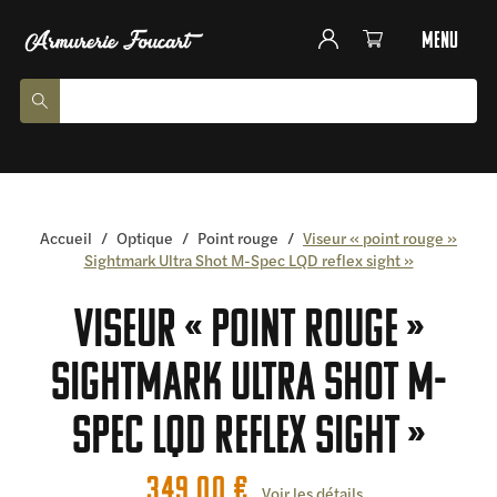
menu
Accueil
/
Optique
/
Point rouge
/
Viseur « point rouge »
Sightmark Ultra Shot M-Spec LQD reflex sight »
Viseur « point rouge »
Sightmark Ultra Shot M-
Spec LQD reflex sight »
349,00
€
Voir les détails