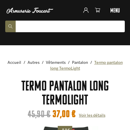
menu
Accueil
/
Autres
/
Vêtements
/
Pantalon
/
Termo pantalon
long TermoLight
Termo pantalon long
TermoLight
Le
Le
45,90
€
37,00
€
Voir les détails
prix
prix
- 8.9 €