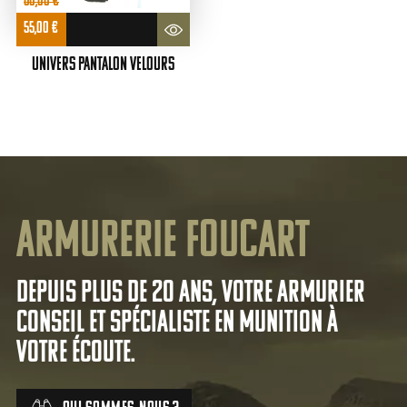
68,00
€
Le
Le
55,00
€
prix
prix
initial
actuel
était :
est :
UNIVERS Pantalon Velours
68,00 €.
55,00 €.
Armurerie Foucart
Depuis plus de 20 ans, votre armurier
conseil et spécialiste en munition à
votre écoute.