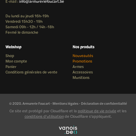
E-mail :
info@armureriefoucart.be
Du lundi au jeudi 16h-19h
Vendredi 15h30 - 19h
Samedi 09h - 12h / 14h -18h
Fermé le dimanche
Webshop
Nos produits
Shop
Nouveautés
Mon compte
Promotions
Panier
Armes
Conditions générales de vente
Accessoires
Munitions
© 2020. Armurerie Foucart -
Mentions légales
-
Déclaration de confidentialité
Ce site est protégé par Cloudflare et la
politique de vie privée
et les
conditions d'utilisation
de Cloudflare s'appliquent.