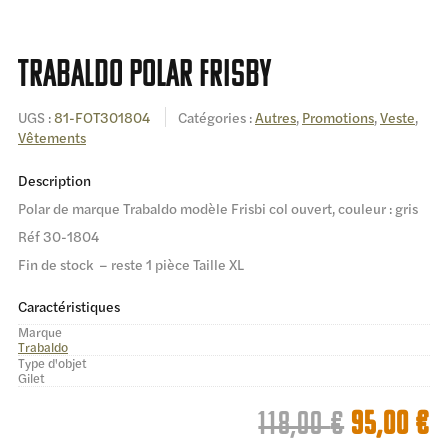
TRABALDO Polar Frisby
UGS :
81-FOT301804
Catégories :
Autres
,
Promotions
,
Veste
,
Vêtements
Description
Polar de marque Trabaldo modèle Frisbi col ouvert, couleur : gris
Réf 30-1804
Fin de stock – reste 1 pièce Taille XL
Caractéristiques
Marque
Trabaldo
Type d'objet
Gilet
Le
L
118,00
€
95,00
€