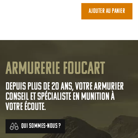
prix
p
initial
a
Ajouter au panier
était :
es
118,00 €.
9
Armurerie Foucart
Depuis plus de 20 ans, votre armurier
conseil et spécialiste en munition à
votre écoute.
Qui sommes-nous ?