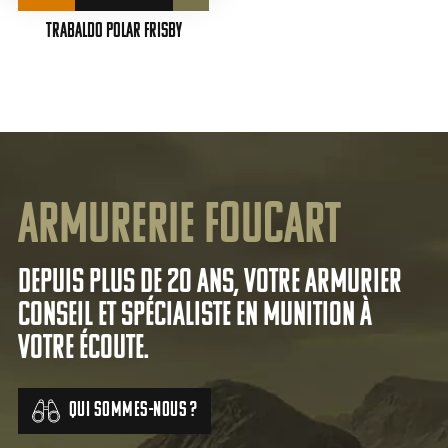
initial
actuel
était :
est :
TRABALDO Polar Frisby
118,00 €.
95,00 €.
Armurerie Foucart
Depuis plus de 20 ans, votre armurier
conseil et spécialiste en munition à
votre écoute.
Qui sommes-nous ?